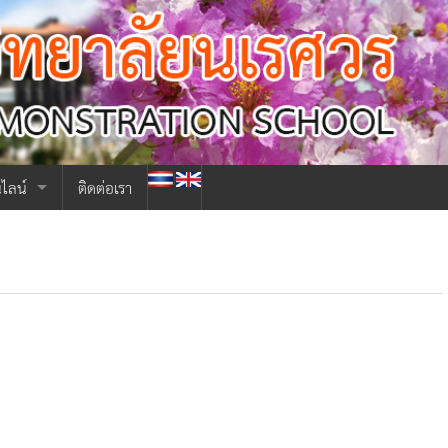
|
ไลน์
ติดต่อเรา
ียน ม.ต้น 2567
รียน ม.ปลาย 2567
าเสลา
ช้ระบบเก่า
ละบุคลากร