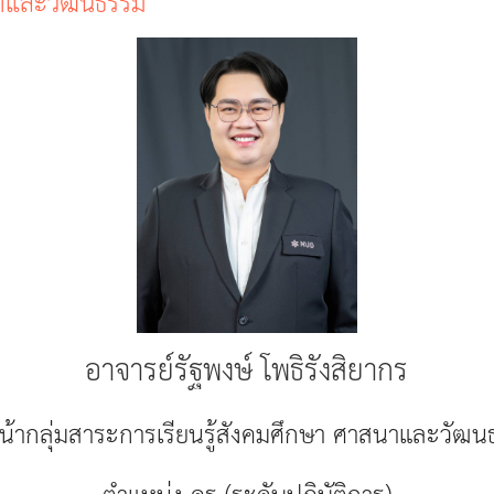
สนาและวัฒนธรรม
อาจารย์รัฐพงษ์ โพธิรังสิยากร
น้ากลุ่มสาระการเรียนรู้สังคมศึกษา ศาสนาและวัฒ
ตำแหน่ง ครู (ระดับปฏิบัติการ)