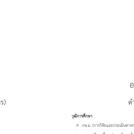
อ
าร)
ตำ
วุฒิการศึกษา
กษ.ม. (การวิจัยและประเมินทาง