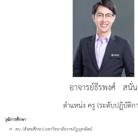
อาจารย์ธีรพงศ์ สนั่น
ตำแหน่ง ครู (ระดับปฏิบัติก
วุฒิการศึกษา
คบ. (สังคมศึกษา) มหาวิทยาลัยราชภัฏอุตรดิตถ์