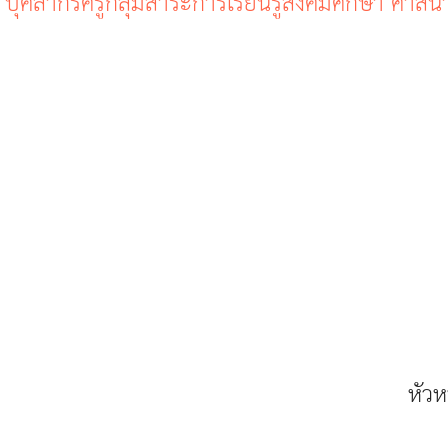
บุคลากรครูกลุ่มสาระการเรียนรู้สังคมศึกษา ศา
-
หัวห