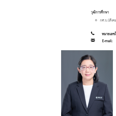
วุฒิการศึกษา
กศ.บ.(สังค
หมายเลขโ
E-mail: