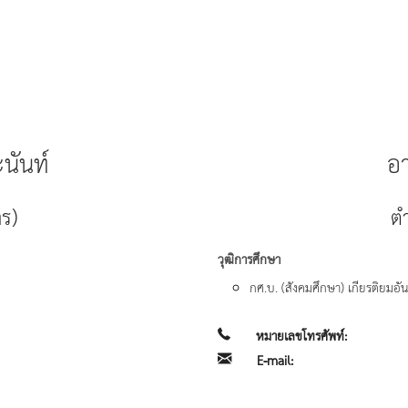
นันท์
อา
าร)
ตำ
วุฒิการศึกษา
กศ.บ. (สังคมศึกษา) เกียรติยมอ
หมายเลขโทรศัพท์:
E-mail: