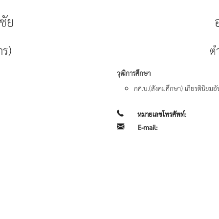
ชัย
าร)
ตำ
วุฒิการศึกษา
กศ.บ.(สังคมศึกษา) เกียรตินิยมอ
หมายเลขโทรศัพท์:
E-mail: