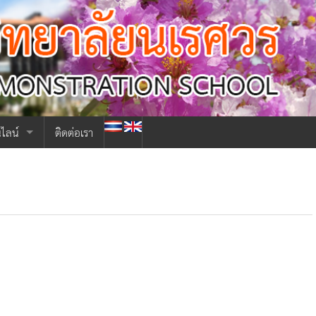
|
ไลน์
ติดต่อเรา
ียน ม.ต้น 2567
รียน ม.ปลาย 2567
าเสลา
ช้ระบบเก่า
ละบุคลากร