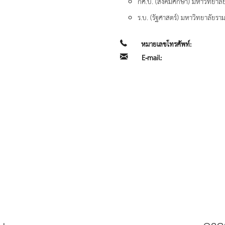
กศ.บ. (สังคมศึกษา) มหาวิทยาลั
ร.บ. (รัฐศาสตร์) มหาวิทยาลัยร
หมายเลขโทรศัพท์:
E-mail: